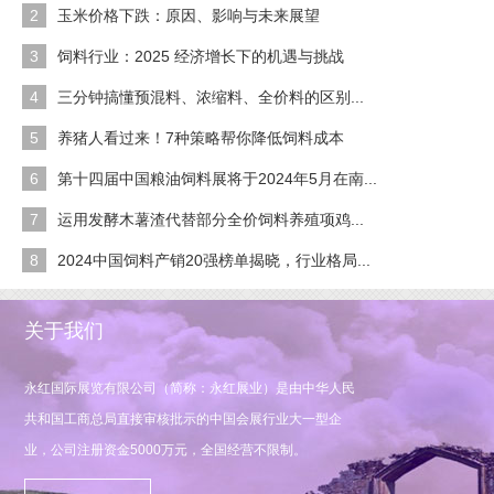
2
玉米价格下跌：原因、影响与未来展望
3
饲料行业：2025 经济增长下的机遇与挑战
4
三分钟搞懂预混料、浓缩料、全价料的区别...
5
养猪人看过来！7种策略帮你降低饲料成本
6
第十四届中国粮油饲料展将于2024年5月在南...
7
运用发酵木薯渣代替部分全价饲料养殖项鸡...
8
2024中国饲料产销20强榜单揭晓，行业格局...
关于我们
永红国际展览有限公司（简称：永红展业）是由中华人民
共和国工商总局直接审核批示的中国会展行业大一型企
业，公司注册资金5000万元，全国经营不限制。