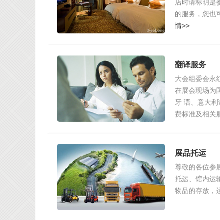
店时请标明是
的服务，您也
情>>
翻译服务
大会组委会永
在展会现场为
牙 语、意大
费标准及相关
展品托运
尊敬的各位参
托运、馆内运
物品的存放，