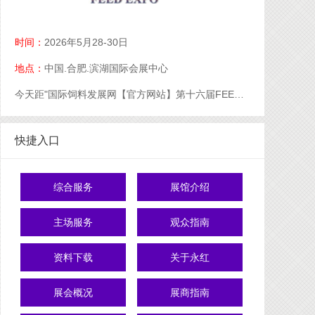
时间：
2026年5月28-30日
地点：
中国.合肥.滨湖国际会展中心
今天距"国际饲料发展网【官方网站】第十六届FEED中国粮油饲料展【官网】粮油饲料展【官】网】饲料展【官网】中国饲料展【官网】"开幕还有
快捷入口
综合服务
展馆介绍
主场服务
观众指南
资料下载
关于永红
展会概况
展商指南