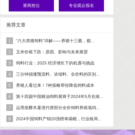
展商抢位
专业观众报名
推荐文章
1
“六大类猪饲料”详解——养猪十三载，都...
2
玉米价格下跌：原因、影响与未来展望
3
饲料行业：2025 经济增长下的机遇与挑战
4
三分钟搞懂预混料、浓缩料、全价料的区别...
5
养猪人看过来！7种策略帮你降低饲料成本
6
第十四届中国粮油饲料展将于2024年5月在南...
7
运用发酵木薯渣代替部分全价饲料养殖项鸡...
8
2024中国饲料产销20强榜单揭晓，行业格局...