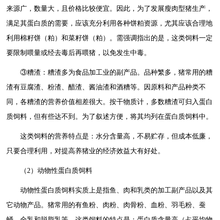
来源广，数量大，且价格比较便宜。因此，为了发展瘦肉型猪生产，
满足其蛋白质的需要，应该充分利用各种饼粕资源，尤其应该合理地
利用棉籽饼（粕）和菜籽饼（粕）。需强调指出的是，这类饲料一定
要限制喂量或经去毒后再喂猪，以免发生中毒。
③糟渣：糟渣多为食品加工业的副产品。品种繁多，猪常用的糟
渣有豆腐渣、粉渣、醋渣、酱油渣和酒糟等。因原料和产品种类不
同，各糟渣的营养价值相差很大。按干物质计，多数糟渣可归入蛋白
质饲料，但有些达不到。为了叙述方便，将其均列在蛋白质饲料中。
这类饲料的营养特点是：水分含量高，不易贮存，但成本低廉，
只要合理利用，对提高养猪业的经济效益大有好处。
（2）动物性蛋白质饲料
动物性蛋白质饲料实质上是指鱼、肉和乳类的加工副产品以及其
它动物产品。猪常用的有鱼粉、肉粉、肉骨粉、血粉、羽毛粉、蚕
蛹、全乳和脱脂乳等。这类饲料的特点是：蛋白质含量高（占平均物