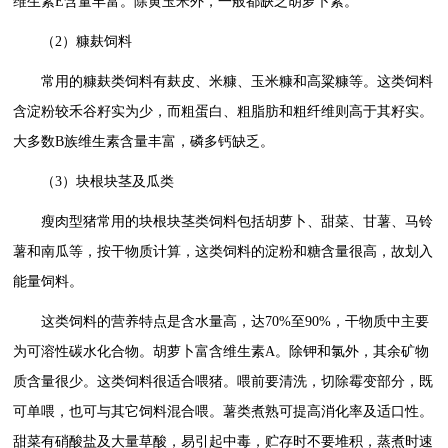
维生素E含量丰富。除黄玉米外，一般都缺乏胡萝卜素。
（2）糠麸饲料
常用的糠麸类饲料有麸皮、米糠、玉米糠和高粱糠等。这类饲料
含淀粉较禾谷籽实为少，而粗蛋白、粗脂肪和粗纤维则高于其籽实。
大多数B族维生素含量丰富，磷多钙缺乏。
（3）块根块茎及瓜类
瘦肉型猪常用的块根块茎类饲料包括胡萝卜、甜菜、甘薯、马铃
薯和南瓜等，按干物质计算，这类饲料的淀粉和糖含量很高，故划入
能量饲料。
这类饲料的营养特点是含水量高，达70%至90%，干物质中主要
为可溶性碳水化合物。胡萝卜富含维生素A。除钾和氯外，其余矿物
质含量很少。这类饲料很适合喂猪。喂前要清洗，切除霉变部分，既
可单喂，也可与其它饲料混合喂。薯类煮熟可提高消化率及适口性。
甜菜有硝酸盐及大量草酸，易引起中毒，贮存时不要堆积，蒸煮时速