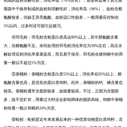
制成的血粉溶解性差，消化率低（70%左右）；直接将血液于真空蒸
馏器中干燥所制成的血粉则溶解性好，消化率高（96%）。血粉含赖
氨酸较多，但缺乏异亮氨酸。血粉适口性较差，一般用量应控制在
5%以内，过多时还可能引起腹泻。
④羽毛粉：羽毛粉含粗蛋白质高达80%以上，其中胱氨酸含量
大，但赖氨酸不足。未经处理的羽毛粉消化率仅为30%左右，高压水
解处理后则消化率显著提高，而且易于保存。羽毛粉在猪饲粮中的用
量一般以不超过5%为宜。
⑤蚕蛹粉：蚕蛹粉含粗蛋白质55%以上，消化率在85%以上，赖
氨酸含量也高，是优良的蛋白质饲料。此外，蚕蛹粉的钙、磷含量也
较高。蚕蛹粉通常含脂肪较多，故能量较高。不过，正因为含脂肪
多，故不宜贮存，用量过大时还会影响胴体的脂肪风味。饲粮中蚕蛹
粉给量一般占饲粮的10%为宜。
⑥蚯蚓：蚯蚓是近年来发展起来的一种优质动物蛋白质饲料，含