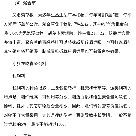
（4）聚合草
又名紫草根，为多年生丛生型草本植物。每年可割3至5茬，每平
方米产15至30公斤。聚合草含干物质13%左右，其中约3%为粗蛋白
质，6%为无氮浸出物，胡萝卜素烟酸、维生素B1、B2、泛酸等含量
亦较丰富。聚合草的青绿茎叶可以整株或切碎后饲喂，也可打浆后与
其它饲料搭配饲喂，制成青贮或草粉后饲用也可获得良好效果。
小猪在吃青绿饲料
粗饲料
粗饲料的种类很多，主要包括秸杆、秕壳和干草等。这类饲料的
特点是：粗纤维高、可利用养分少、粗蛋白质和维生素含量均较低，
除钙、硅外，其它矿物质含量很少。因此，粗饲料的营养价值很低，
对猪不宜大量采用，尤其是瘦肉型猪，否则导致生长受阻。一般不超
过饲粮的5%，最多不能超过10%。