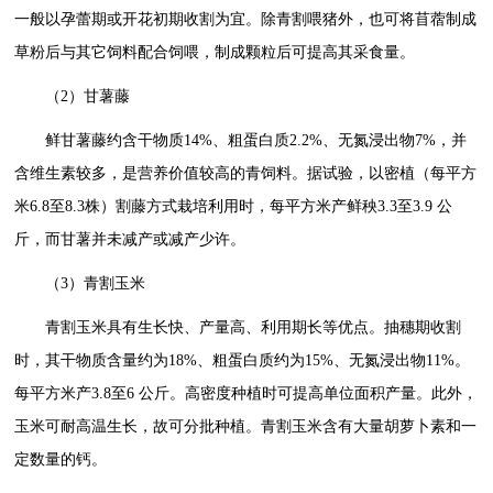
一般以孕蕾期或开花初期收割为宜。除青割喂猪外，也可将苜蓿制成
草粉后与其它饲料配合饲喂，制成颗粒后可提高其采食量。
（2）甘薯藤
鲜甘薯藤约含干物质14%、粗蛋白质2.2%、无氮浸出物7%，并
含维生素较多，是营养价值较高的青饲料。据试验，以密植（每平方
米6.8至8.3株）割藤方式栽培利用时，每平方米产鲜秧3.3至3.9 公
斤，而甘薯并未减产或减产少许。
（3）青割玉米
青割玉米具有生长快、产量高、利用期长等优点。抽穗期收割
时，其干物质含量约为18%、粗蛋白质约为15%、无氮浸出物11%。
每平方米产3.8至6 公斤。高密度种植时可提高单位面积产量。此外，
玉米可耐高温生长，故可分批种植。青割玉米含有大量胡萝卜素和一
定数量的钙。