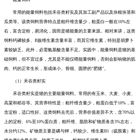
常用的能量饲料包括禾谷类籽实及其加工副产品以及块根块茎和
瓜类等。该类饲料营养特点是粗纤维含量少，粗蛋白一般在10%左
右，富含淀粉，易消化，因而是猪能量的主要来源。相对来讲，这类
饲料钙磷较多、B族维生素含量丰富，而其它维生素，特别是胡萝卜
素较缺乏。此外，必需氨基酸含量不足。实践中，能量饲料是猪的基
础饲料，但不宜过多，尤其是不能仅喂能量饲料，否则会影响猪的肌
肉、钙的正常生长，形成体小、骨细、圆胖的“肥猪”。
（1）禾谷类籽实
禾谷类籽实是猪的主要能量饲料。常用的有玉米、大麦、小麦、
高粱和稻谷等。其营养特性是：粗纤维含量少，粗蛋白低于10%，富
含淀粉，适口性好。这类饲料去壳后，营养价值差异不大，含70%以
上的淀粉、6%至10%蛋白质，粗纤维、脂肪和矿物质各含3%左右，
水分约12%。矿物质主要是磷与钾，钙较少。维生素B1（硫胺素）和