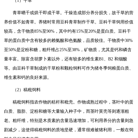
（1）干草
青草晒千或烘干即成干草。干燥造成部分养分损失，故干草的营
养价值不如青草。养猪时常用豆科青草制作干草。豆科干草饲用价值
较高，含干物质85%至90%，其中约有15%至20%是蛋白质。豆科干
草的蛋白质中含有较多的赖氨酸和色氨酸，品质较佳。干物质中30%
至50%是淀粉和糖，粗纤维占25%至38%，矿物质，尤其是钙和磷含
量丰富。除富含胡萝卜素以外，还有较多的维生素B1、B2 和烟酸
等。由豆科干草制成的干草粉和颗粒饲料可作为猪冬季饲粮蛋白质、
维生素和钙的良好来源。
（2）稿秕饲料
稿秕饲料指农作物的秸杆和秕壳。作物成熟过程中，茎叶中的蛋
白质、脂肪、淀粉和糖等大量输入种子中，而茎叶荚壳等则逐渐粗
老。粗纤维，特别是木质素的含量迅速增加，可利用养分的含量则急
剧减少，这使得稿秕饲料的质地坚硬，通常很难被猪利用，一般在饲