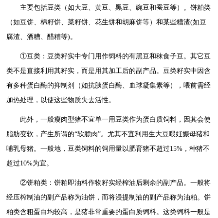
主要包括豆类（如大豆、黄豆、黑豆、豌豆和蚕豆等）。饼粕类
（如豆饼、棉籽饼、菜籽饼、花生饼和胡麻饼等）和某些糟渣(如豆
腐渣、酒糟、醋糟等)。
①豆类：豆类籽实中专门用作饲料的有黑豆和秣食子豆。其它豆
类不是直接利用其籽实，而是用其加工后的副产品。豆类籽实中因含
有多种蛋白酶的抑制剂（如抗胰蛋白酶、血球凝集素等），喂前需经
加热处理，以使这些物质失去活性。
此外，一般瘦肉型猪不宜单一用豆类作为蛋白质饲料，因其会使
脂肪变软，产生所谓的“软膘肉”。尤其不宜利用生大豆喂妊娠母猪和
哺乳母猪。一般地，豆类饲料的饲用量以肥育猪不超过15%，种猪不
超过10%为宜。
②饼粕类：饼粕即油料作物籽实经榨油后剩余的副产品。一般将
经压榨制油的副产品称为油饼，而将浸提制油的副产品称为油粕。饼
粕类含粗蛋白均较高，是猪非常重要的蛋白质饲料。这类饲料一般是