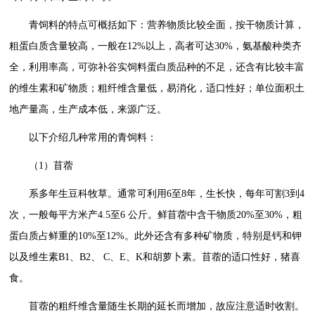
青饲料的特点可概括如下：营养物质比较全面，按干物质计算，
粗蛋白质含量较高，一般在12%以上，高者可达30%，氨基酸种类齐
全，利用率高，可弥补谷实饲料蛋白质品种的不足，还含有比较丰富
的维生素和矿物质；粗纤维含量低，易消化，适口性好；单位面积土
地产量高，生产成本低，来源广泛。
以下介绍几种常用的青饲料：
（1）苜蓿
系多年生豆科牧草。通常可利用6至8年，生长快，每年可割3到4
次，一般每平方米产4.5至6 公斤。鲜苜蓿中含干物质20%至30%，粗
蛋白质占鲜重的10%至12%。此外还含有多种矿物质，特别是钙和钾
以及维生素B1、B2、 C、E、K和胡萝卜素。苜蓿的适口性好，猪喜
食。
苜蓿的粗纤维含量随生长期的延长而增加，故应注意适时收割。