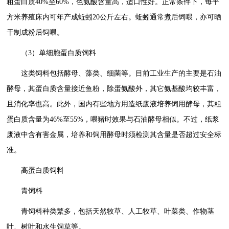
粗蛋白质40%至60%，色氨酸含量高，适口性好。正常条件下，每平
方米养殖床内可年产成蚯蚓20公斤左右。蚯蚓通常煮后饲喂，亦可晒
干制成粉后饲喂。
（3）单细胞蛋白质饲料
这类饲料包括酵母、藻类、细菌等。目前工业生产的主要是石油
酵母，其蛋白质含量接近鱼粉，除蛋氨酸外，其它氨基酸均较丰富，
且消化率也高。此外，国内有些地方用造纸废液培养饲用酵母，其粗
蛋白质含量为46%至55%，喂猪时效果与石油酵母相似。不过，纸浆
废液中含有害金属，培养和饲用酵母时须检测其含量是否超过安全标
准。
高蛋白质饲料
青饲料
青饲料种类繁多，包括天然牧草、人工牧草、叶菜类、作物茎
叶、树叶和水生饲草等。