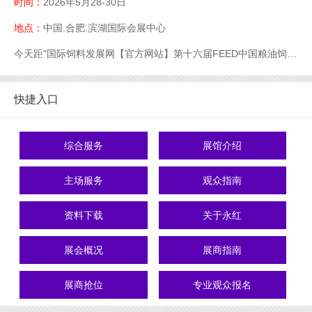
时间：
2026年5月28-30日
地点：
中国.合肥.滨湖国际会展中心
今天距"国际饲料发展网【官方网站】第十六届FEED中国粮油饲料展【官网】粮油饲料展【官】网】饲料展【官网】中国饲料展【官网】"开幕还有
快捷入口
综合服务
展馆介绍
主场服务
观众指南
资料下载
关于永红
展会概况
展商指南
展商抢位
专业观众报名