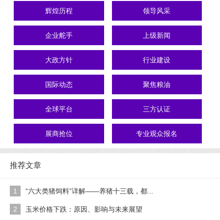
辉煌历程
领导风采
企业舵手
上级新闻
大政方针
行业建设
国际动态
聚焦粮油
全球平台
三方认证
展商抢位
专业观众报名
推荐文章
1
“六大类猪饲料”详解——养猪十三载，都...
2
玉米价格下跌：原因、影响与未来展望