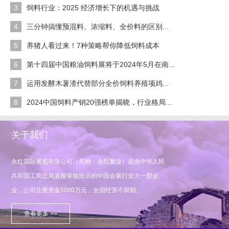
3
饲料行业：2025 经济增长下的机遇与挑战
4
三分钟搞懂预混料、浓缩料、全价料的区别...
5
养猪人看过来！7种策略帮你降低饲料成本
6
第十四届中国粮油饲料展将于2024年5月在南...
7
运用发酵木薯渣代替部分全价饲料养殖项鸡...
8
2024中国饲料产销20强榜单揭晓，行业格局...
关于我们
永红国际展览有限公司（简称：永红展业）是由中华人民
共和国工商总局直接审核批示的中国会展行业大一型企
业，公司注册资金5000万元，全国经营不限制。
查看更多 >>