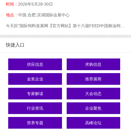
时间：
2026年5月28-30日
地点：
中国.合肥.滨湖国际会展中心
今天距"国际饲料发展网【官方网站】第十六届FEED中国粮油饲料展【官网】粮油饲料展【官】网】饲料展【官网】中国饲料展【官网】"开幕还有
快捷入口
供应信息
求购信息
金奖企业
推荐展商
专家解读
大会动态
行业资讯
企业聚焦
营养专题
高峰论坛