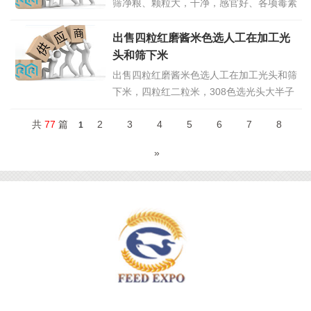
筛净粮、颗粒大，干净，感官好、各项毒素
符合国标！入国储、养殖、乳猪料首选！
（汽运、火运、装箱均可）出售内蒙赤峰
出售四粒红磨酱米色选人工在加工光
23年新季烘干玉米，容重740，水分14内、
头和筛下米
颗粒整齐，霉变 1 以内，毒素200以内，入
出售四粒红磨酱米色选人工在加工光头和筛
国储、养殖首选！大量供应内蒙古赤峰
点
下米，四粒红二粒米，308色选光头大半子
击详情>>
油率包48斤，308米《6一7，7一8》米，
共
77
篇
2
3
4
5
6
7
8
二级油料米一车，有意者电话联系：
1
19843329955
点击详情>>
»