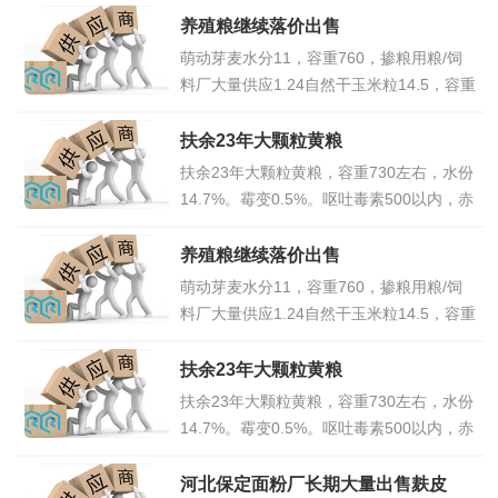
养殖粮继续落价出售
萌动芽麦水分11，容重760，掺粮用粮/饲
料厂大量供应1.24自然干玉米粒14.5，容重
730，霉变1，过色选上车1.165/袋装上车
1.18湿玉米粒水分17/22以掺粮用粮上车
扶余23年大颗粒黄粮
1.04/1.14东北烘干粮水分14，容重710上
扶余23年大颗粒黄粮，容重730左右，水份
车1.13湿玉米粒热测28上车0.85玉米棒水
14.7%。霉变0.5%。呕吐毒素500以内，赤
分22出粮85上车0.83霉变原粮水分14适合
霉烯酮10。黄曲霉0.5。养殖户。饲料厂乳
掺
点击详情>>
猪料最佳产品。双城市23年烘干大颗粒黄
养殖粮继续落价出售
玉米。容重730以上。水份14.8%以里。霉
萌动芽麦水分11，容重760，掺粮用粮/饲
变0.8%。卫生指标合格产品。呕吐毒素200
料厂大量供应1.24自然干玉米粒14.5，容重
以里。赤霉烯酮10。黄曲霉0.5。宾县23年
730，霉变1，过色选上车1.165/袋装上车
点击详情>>
1.18湿玉米粒水分17/22以掺粮用粮上车
扶余23年大颗粒黄粮
1.04/1.14东北烘干粮水分14，容重710上
扶余23年大颗粒黄粮，容重730左右，水份
车1.13湿玉米粒热测28上车0.85玉米棒水
14.7%。霉变0.5%。呕吐毒素500以内，赤
分22出粮85上车0.83霉变原粮水分14适合
霉烯酮10。黄曲霉0.5。养殖户。饲料厂乳
掺
点击详情>>
猪料最佳产品。双城市23年烘干大颗粒黄
河北保定面粉厂长期大量出售麸皮