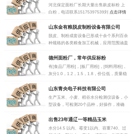
玉米。容重730以上。水份14.8%以里。霉
河北保定面粉厂长期大量出售麸皮标粉 上
变0.8%。卫生指标合格产品。呕吐毒素200
白粉，电话联系15175397539刘
点击详情
以里。赤霉烯酮10。黄曲霉0.5。宾县23年
>>
点击详情>>
山东金有粮脱皮制粉设备有限公司
脱皮、制粉成套设备已形成十余个系列百余
种规格的各类粮食加工机械，应用范围涵盖
了面粉、豆类、杂粮、玉米、玉米芯、碾
米、食品、饲料、酿造、油脂、淀粉、智能
德州面粉厂，常年供应标粉
控制等多个领域；欢迎咨询15562292678
有[食品厂用粉]，[板厂用粉]，[饲料用粉]，
张经理
点击详情>>
灰分1.0，1.2，1.5，1.8，价位低，质量稳
定，有意者联系13011761232刘总
点击详
情>>
山东青央电子科技有限公司
生产玉米、小麦、稻谷水分检测仪设备，小
型设备，可检测20个品种，好操作，准确
率高，有意者联系13365349904王
点击详
情>>
出售23年通辽一等精品玉米
水分14.5 以内、霉变1以内、容重740、过